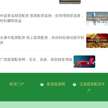
外盘黄金期货配资 股票配资返佣：投资理财新选择，
轻松赚取收益
永康市股票配资 线上股票配资，助你轻松撬动股市财
富
广西股票配资网：安全、高效、助您财富增值
配资门户
配资股票网
正规股票配资开
户