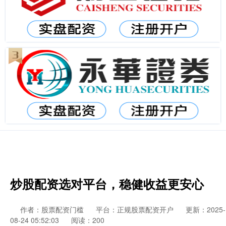
炒股配资选对平台，稳健收益更安心
作者：股票配资门槛
平台：正规股票配资开户
更新：2025-
08-24 05:52:03
阅读：200