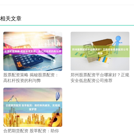
相关文章
股票配资策略 揭秘股票配资：
郑州股票配资平台哪家好？正规
高杠杆投资的利与弊
安全低息配资公司推荐
合肥期货配资 股莘配资：助你