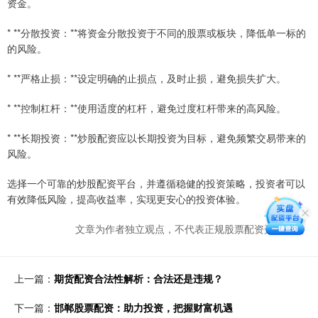
资金。
* **分散投资：**将资金分散投资于不同的股票或板块，降低单一标的
的风险。
* **严格止损：**设定明确的止损点，及时止损，避免损失扩大。
* **控制杠杆：**使用适度的杠杆，避免过度杠杆带来的高风险。
* **长期投资：**炒股配资应以长期投资为目标，避免频繁交易带来的
风险。
选择一个可靠的炒股配资平台，并遵循稳健的投资策略，投资者可以
有效降低风险，提高收益率，实现更安心的投资体验。
文章为作者独立观点，不代表正规股票配资开户观点
上一篇：
期货配资合法性解析：合法还是违规？
下一篇：
邯郸股票配资：助力投资，把握财富机遇