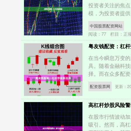
投资者关注的焦点
模，为投资者提供了
中国股票配资网站
阅读：
77
栏目：
正
粤友钱配资：杠杆
在当今瞬息万变的
具。随着金融科技
择。而在众多配资平台
配资股票网
更新：202
高杠杆炒股风险警
在股市行情波动加
吸引。然而，高杠