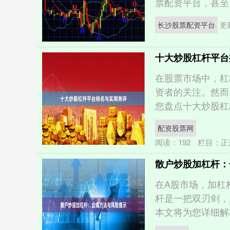
票配资平台，甚至导
长沙股票配资平台
更新
十大炒股杠杆平台
在股票市场中，杠
资者的关注。然而
您盘点十大炒股杠杆
配资股票网
阅读：
192
栏目：
正
散户炒股加杠杆：
在A股市场，加杠
杆是一把双刃剑，
本文将为您详细解析